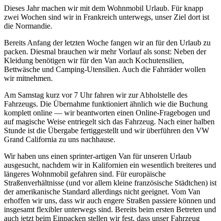
Dieses Jahr machen wir mit dem Wohnmobil Urlaub. Für knapp
zwei Wochen sind wir in Frankreich unterwegs, unser Ziel dort ist
die Normandie.
Bereits Anfang der letzten Woche fangen wir an für den Urlaub zu
packen. Diesmal brauchen wir mehr Vorlauf als sonst: Neben der
Kleidung benötigen wir für den Van auch Kochutensilien,
Bettwäsche und Camping-Utensilien. Auch die Fahrräder wollen
wir mitnehmen.
Am Samstag kurz vor 7 Uhr fahren wir zur Abholstelle des
Fahrzeugs. Die Übernahme funktioniert ähnlich wie die Buchung
komplett online — wir beantworten einen Online-Fragebogen und
auf magische Weise entriegelt sich das Fahrzeug. Nach einer halben
Stunde ist die Übergabe fertiggestellt und wir überführen den VW
Grand California zu uns nachhause.
Wir haben uns einen sprinter-artigen Van für unseren Urlaub
ausgesucht, nachdem wir in Kalifornien ein wesentlich breiteres und
längeres Wohnmobil gefahren sind. Für europäische
Straßenverhältnisse (und vor allem kleine französische Städtchen) ist
der amerikanische Standard allerdings nicht geeignet. Vom Van
erhoffen wir uns, dass wir auch engere Straßen passiere können und
insgesamt flexibler unterwegs sind. Bereits beim ersten Betreten und
auch jetzt beim Einpacken stellen wir fest, dass unser Fahrzeug