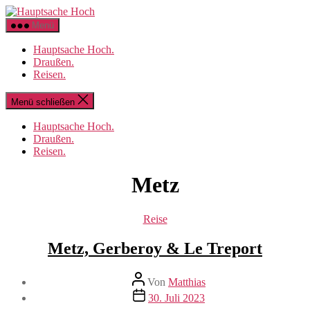
Direkt
Hauptsache
zum
Hoch
Menü
Inhalt
wechseln
Hauptsache Hoch.
Draußen.
Reisen.
Menü schließen
Hauptsache Hoch.
Draußen.
Reisen.
Metz
Kategorien
Reise
Metz, Gerberoy & Le Treport
Beitragsautor
Von
Matthias
Beitragsdatum
30. Juli 2023